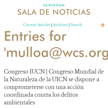
NEWSROOM
SALA DE NOTICIAS
MECANISMO DE ATENCIÓN DE QUEJAS Y RECLAMOS
Current Articles
DONA
|
Archives
|
Search
Entries for
'mulloa@wcs.org
Congreso IUCN | Congreso Mundial de
la Naturaleza de la UICN se dispone a
comprometerse con una acción
coordinada contra los delitos
ambientales