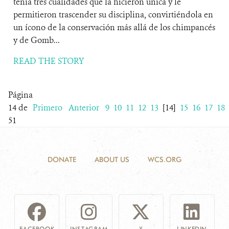
tenía tres cualidades que la hicieron única y le
permitieron trascender su disciplina, convirtiéndola en
un ícono de la conservación más allá de los chimpancés
y de Gomb...
READ THE STORY
Página
14 de
Primero
Anterior
9
10
11
12
13
[14]
15
16
17
18
51
DONATE
ABOUT US
WCS.ORG
FACEBOOK
INSTAGRAM
X
LINKEDIN