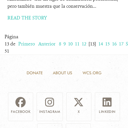
pero también muestra que la conservación...
READ THE STORY
Página
13 de
Primero
Anterior
8
9
10
11
12
[13]
14
15
16
17
S
51
DONATE
ABOUT US
WCS.ORG
FACEBOOK
INSTAGRAM
X
LINKEDIN