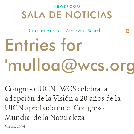
NEWSROOM
SALA DE NOTICIAS
MECANISMO DE ATENCIÓN DE QUEJAS Y RECLAMOS
Current Articles
DONA
|
Archives
|
Search
Entries for
'mulloa@wcs.org
Congreso IUCN | WCS celebra la
adopción de la Visión a 20 años de la
UICN aprobada en el Congreso
Mundial de la Naturaleza
Views: 1554