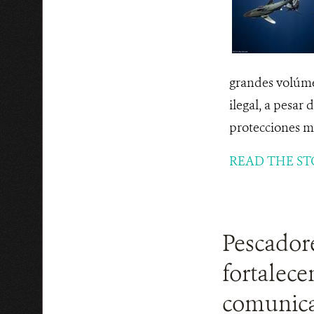
grandes volúmen
ilegal, a pesar
protecciones más
READ THE ST
Pescadore
fortalec
comunic