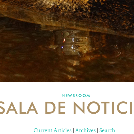
NEWSROOM
SALA DE NOTIC
Current Articles
|
Archives
|
Search