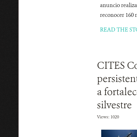
anuncio realiz
reconocer 160 m
READ THE ST
CITES Co
persisten
a fortale
silvestre
Views: 1020