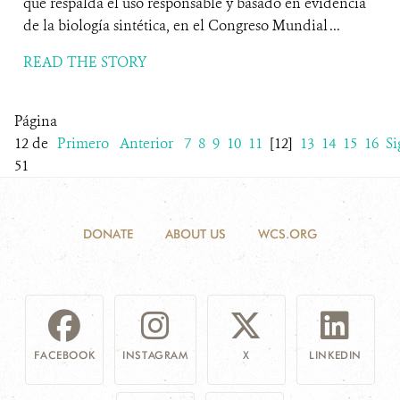
que respalda el uso responsable y basado en evidencia
de la biología sintética, en el Congreso Mundial ...
READ THE STORY
Página
12 de
Primero
Anterior
7
8
9
10
11
[12]
13
14
15
16
Si
51
DONATE
ABOUT US
WCS.ORG
FACEBOOK
INSTAGRAM
X
LINKEDIN