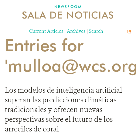
NEWSROOM
SALA DE NOTICIAS
MECANISMO DE ATENCIÓN DE QUEJAS Y RECLAMOS
Current Articles
DONA
|
Archives
|
Search
Entries for
'mulloa@wcs.org
Los modelos de inteligencia artificial
superan las predicciones climáticas
tradicionales y ofrecen nuevas
perspectivas sobre el futuro de los
arrecifes de coral