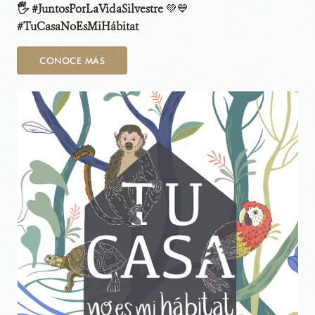
🖐 #JuntosPorLaVidaSilvestre
💚💙
#TuCasaNoEsMiHábitat
CONOCE MÁS