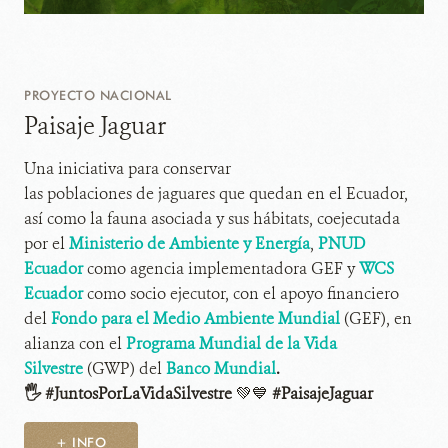
PROYECTO NACIONAL
Paisaje Jaguar
Una iniciativa para conservar
las poblaciones de jaguares que quedan en el Ecuador,
así como la fauna asociada y sus hábitats, coejecutada
por el
Ministerio de Ambiente y Energía
,
PNUD
Ecuador
como agencia implementadora GEF y
WCS
Ecuador
como socio ejecutor, con el apoyo financiero
del
Fondo para el Medio Ambiente Mundial
(GEF), en
alianza con el
Programa Mundial de la Vida
Silvestre
(GWP) del
Banco Mundial
.
🖐 #JuntosPorLaVidaSilvestre
💚💙
#PaisajeJaguar
+ INFO