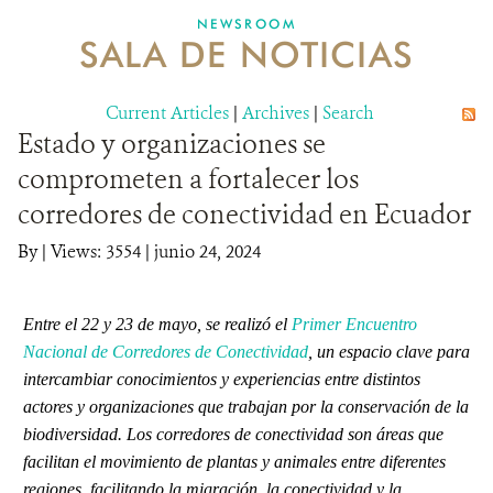
NEWSROOM
SALA DE NOTICIAS
MECANISMO DE ATENCIÓN DE QUEJAS Y RECLAMOS
Current Articles
DONA
|
Archives
|
Search
Estado y organizaciones se
comprometen a fortalecer los
corredores de conectividad en Ecuador
By
|
Views: 3554
| junio 24, 2024
Entre el 22 y 23 de mayo, se realizó el
Primer Encuentro
Nacional de
Corredores de Conectividad
, un espacio clave para
intercambiar conocimientos y experiencias entre distintos
actores y organizaciones que trabajan por la conservación de la
biodiversidad. Los corredores de conectividad son áreas que
facilitan el movimiento de plantas y animales entre diferentes
regiones, facilitando la migración, la conectividad y la