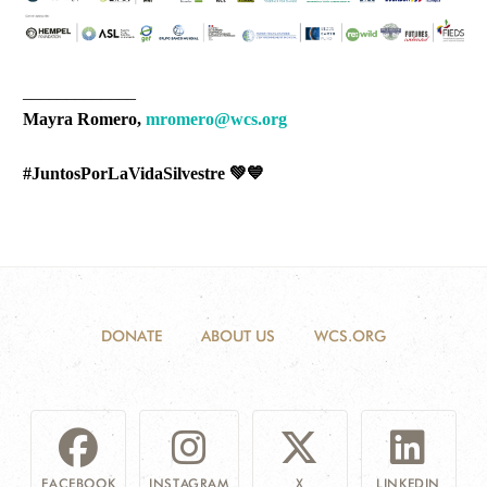
_____________
Mayra Romero,
mromero
@wcs.org
#JuntosPorLaVidaSilvestre 💚💙
DONATE
ABOUT US
WCS.ORG
FACEBOOK
INSTAGRAM
X
LINKEDIN