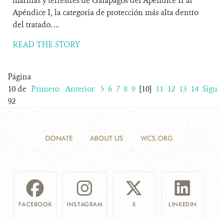
marinas y terrestres de Galápagos del Apéndice II al
Apéndice I, la categoría de protección más alta dentro
del tratado. ...
READ THE STORY
Página
10 de
Primero
Anterior
5
6
7
8
9
[10]
11
12
13
14
Sigu
92
DONATE
ABOUT US
WCS.ORG
FACEBOOK
INSTAGRAM
X
LINKEDIN