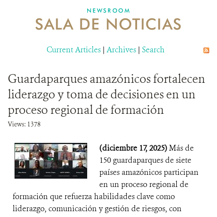
NEWSROOM
SALA DE NOTICIAS
MECANISMO DE ATENCIÓN DE QUEJAS Y RECLAMOS
Current Articles
DONA
|
Archives
|
Search
Guardaparques amazónicos fortalecen
liderazgo y toma de decisiones en un
proceso regional de formación
Views: 1378
(diciembre 17, 2025)
Más de
150 guardaparques de siete
países amazónicos participan
en un proceso regional de
formación que refuerza habilidades clave como
liderazgo, comunicación y gestión de riesgos, con