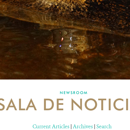
NEWSROOM
SALA DE NOTIC
Current Articles
|
Archives
|
Search