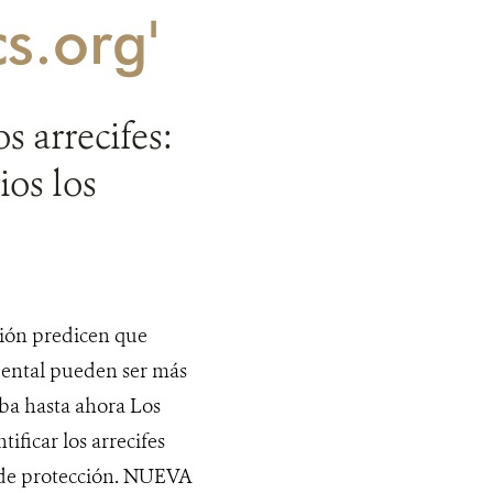
s.org'
 arrecifes:
ios los
ión predicen que
idental pueden ser más
aba hasta ahora Los
ificar los arrecifes
s de protección. NUEVA