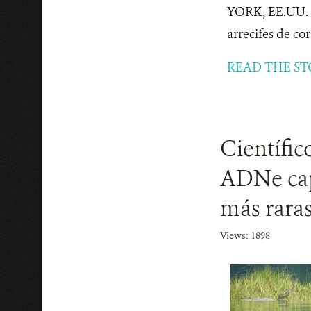
YORK, EE.UU. |
arrecifes de cor
READ THE ST
Científic
ADNe capa
más raras
Views: 1898