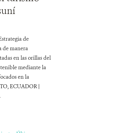
suní
strategia de
a de manera
das en las orillas del
stenible mediante la
focados en la
QUITO, ECUADOR |
.