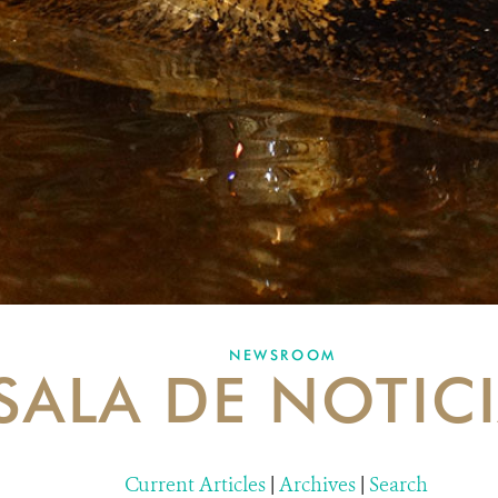
NEWSROOM
SALA DE NOTIC
Current Articles
|
Archives
|
Search