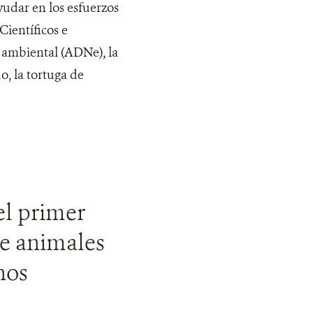
udar en los esfuerzos
ientíficos e
 ambiental (ADNe), la
o, la tortuga de
el primer
de animales
nos