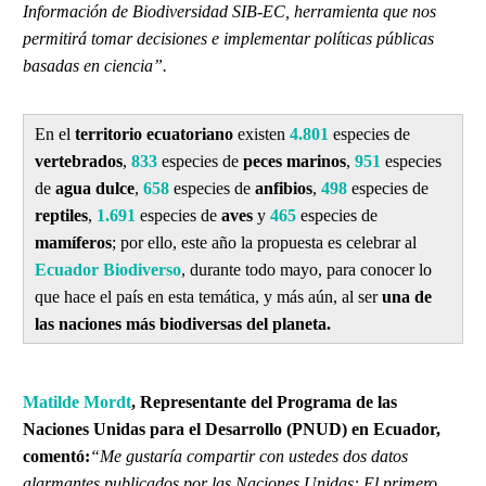
Información de Biodiversidad SIB-EC, herramienta que nos
permitirá tomar decisiones e implementar políticas públicas
basadas en ciencia”.
En el
territorio ecuatoriano
existen
4.801
especies de
vertebrados
,
833
especies de
peces marinos
,
951
especies
de
agua dulce
,
658
especies de
anfibios
,
498
especies de
reptiles
,
1.691
especies de
aves
y
465
especies de
mamíferos
; por ello, este año la propuesta es celebrar al
Ecuador Biodiverso
, durante todo mayo, para conocer lo
que hace el país en esta temática, y más aún, al ser
una de
las naciones más biodiversas del planeta.
Matilde Mordt
, Representante del Programa de las
Naciones Unidas para el Desarrollo (PNUD) en Ecuador,
comentó:
“Me gustaría compartir con ustedes dos datos
alarmantes publicados por las Naciones Unidas: El primero