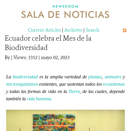
NEWSROOM
SALA DE NOTICIAS
MECANISMO DE ATENCIÓN DE QUEJAS Y RECLAMOS
Current Articles
DONA
|
Archives
|
Search
Ecuador celebra el Mes de la
Biodiversidad
By
|
Views: 3352
| mayo 02, 2023
La
biodiversidad
es la amplia variedad de
plantas
,
animales
y
microorganismos
existentes, que sustentan
todos los
ecosistemas
y todas las formas de vida en la
Tierra
, de las cuales, depende
también la
vida humana.