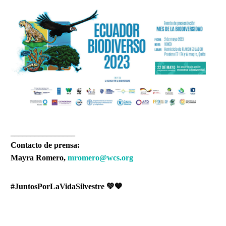
________________
Contacto de prensa:
Mayra Romero,
mromero
@wcs.org
#JuntosPorLaVidaSilvestre
💚💙