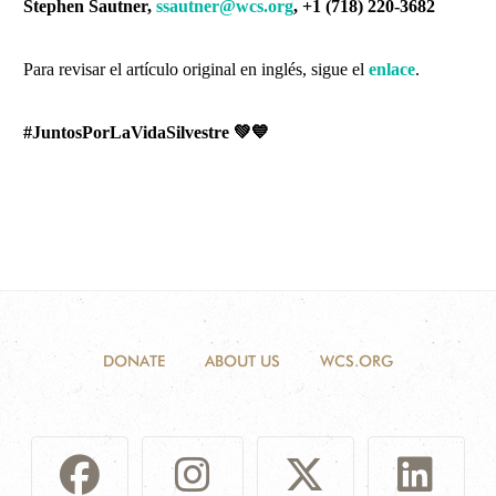
Stephen Sautner,
ssautner@wcs.org
, +1 (718) 220-3682
Para revisar el artículo original en inglés, sigue el
enlace
.
#JuntosPorLaVidaSilvestre
💚💙
DONATE
ABOUT US
WCS.ORG