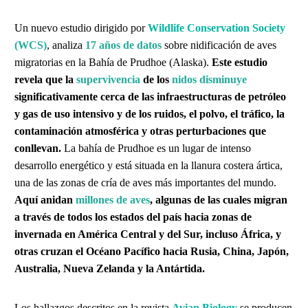
Un nuevo estudio dirigido por
Wildlife Conservation Society
(WCS)
, analiza
17
años de datos
sobre nidificación de aves
migratorias en la Bahía de Prudhoe (Alaska).
Este estudio
revela que la
supervivencia
de los
nidos disminuye
significativamente cerca de las infraestructuras de petróleo
y gas de uso intensivo y de los ruidos, el polvo, el tráfico, la
contaminación atmosférica y otras perturbaciones que
conllevan.
La bahía de Prudhoe es un lugar de intenso
desarrollo energético y está situada en la llanura costera ártica,
una de las zonas de cría de aves más importantes del mundo.
Aquí anidan
millones de aves
,
algunas de las cuales migran
a través de todos los estados del país hacia zonas de
invernada en América Central y del Sur, incluso África, y
otras cruzan el Océano Pacífico hacia Rusia, China, Japón,
Australia, Nueva Zelanda y la Antártida.
Los hallazgos descritos en la revista
Avian Biology
se producen