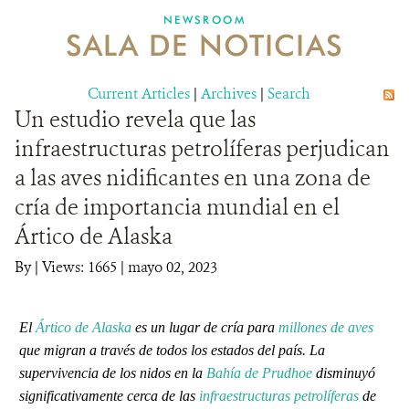
NEWSROOM
SALA DE NOTICIAS
MECANISMO DE ATENCIÓN DE QUEJAS Y RECLAMOS
Current Articles
DONA
|
Archives
|
Search
Un estudio revela que las
infraestructuras petrolíferas perjudican
a las aves nidificantes en una zona de
cría de importancia mundial en el
Ártico de Alaska
By
|
Views: 1665
| mayo 02, 2023
El
Ártico de Alaska
es un lugar de cría para
millones de aves
que migran a través de todos los estados del país. La
supervivencia de los nidos en la
Bahía de Prudhoe
disminuyó
significativamente cerca de las
infraestructuras petrolíferas
de