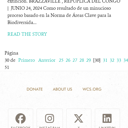
extinción. BRAZZAVILLE , REPÚPLICA DEL CONGO
| JUNIO 24, 2024 Como resultado de un minucioso
proceso basado en la Norma de Áreas Clave para la
Biodiversida...
READ THE STORY
Página
30 de
Primero
Anterior
25
26
27
28
29
[30]
31
32
33
34
51
DONATE
ABOUT US
WCS.ORG
FACEBOOK
INSTAGRAM
X
LINKEDIN