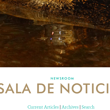
NEWSROOM
SALA DE NOTIC
Current Articles
|
Archives
|
Search