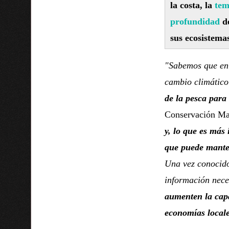
la costa, la
tem
profundidad
de
sus ecosistemas
"Sabemos que en t
cambio climátic
de la pesca para
Conservación M
y, lo que es más
que puede manten
Una vez conocido
información nece
aumenten la capa
economías locale