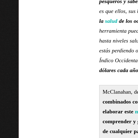
pesqueros y sabe
es que ellos, sus
la
salud
de los o
herramienta pued
hasta niveles sal
estás perdiendo 
Índico Occidenta
dólares cada año
McClanahan, de
combinados co
elaborar este
m
comprender y g
de cualquier p