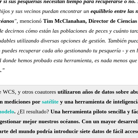
r si sus pesquerías necesitan tiempo para recuperarse o no.
 hijos y sus vecinos puedan encontrar un
equilibrio entre las 
céanos
",
mencionó
Tim McClanahan, Director de Ciencia
e decirnos cómo están las poblaciones de peces y cuánto tar
udables utilizando diversas opciones de gestión. También pue
o puedes recuperar cada año gestionando tu pesquería - y en 
l donde hemos probado esta herramienta, es nada menos que
."
 WCS, y otros coautores
utilizaron años de datos sobre ab
n mediciones por
satélite
y una herramienta de inteligencia
odelo
.
¿El resultado?
Una herramienta piloto sencilla y fác
estionar mejor nuestros océanos. Con un mayor desarroll
arte del mundo podría introducir siete datos de fácil acce