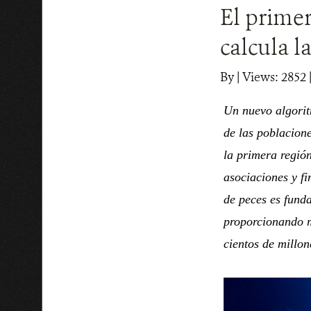
El primer
calcula l
By
|
Views: 2852
Un nuevo algori
de las poblacione
la primera región
asociaciones y f
de peces es funda
proporcionando m
cientos de millo