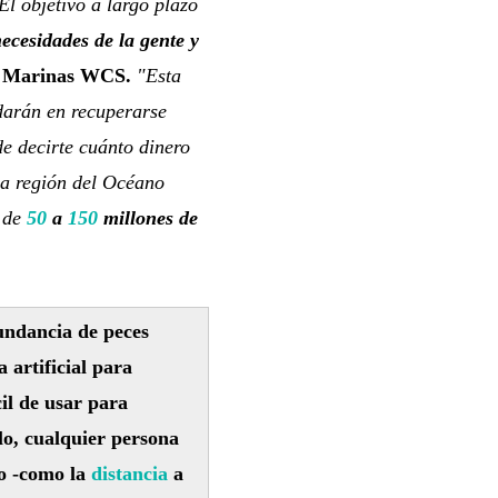
El objetivo a largo plazo
necesidades de la gente y
s Marinas WCS.
"Esta
darán en recuperarse
de decirte cuánto dinero
la región del Océano
 de
50
a
150
millones de
undancia de peces
 artificial para
il de usar para
o, cualquier persona
so -como la
distancia
a