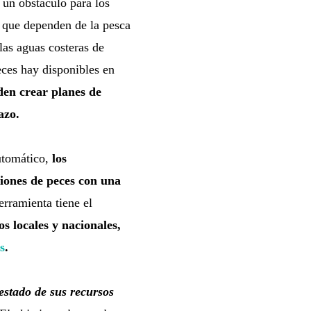
 un obstáculo para los
s que dependen de la pesca
las aguas costeras de
eces hay disponibles en
den crear planes de
azo.
utomático,
los
iones de peces con una
erramienta tiene el
s locales y nacionales,
s
.
estado de sus recursos