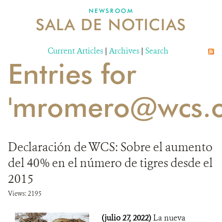
NEWSROOM
SALA DE NOTICIAS
MECANISMO DE ATENCIÓN DE QUEJAS Y RECLAMOS
Current Articles
DONA
|
Archives
|
Search
Entries for
'mromero@wcs.o
Declaración de WCS: Sobre el aumento
del 40% en el número de tigres desde el
2015
Views: 2195
(julio 27, 2022)
La nueva