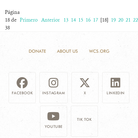
Página
18 de
Primero
Anterior
13
14
15
16
17
[18]
19
20
21
22
38
DONATE
ABOUT US
WCS.ORG
FACEBOOK
INSTAGRAM
X
LINKEDIN
TIK TOK
YOUTUBE