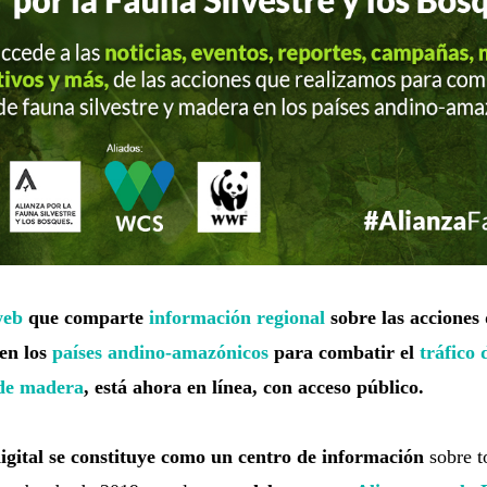
web
que comparte
información regional
sobre las acciones 
en los
países andino-amazónicos
para combatir el
tráfico 
 de madera
, está ahora en línea, con acceso público.
igital se constituye como un centro de información
sobre t