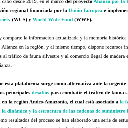
a cabo desde 2019, en el marco
del proyecto
Alianza por la 
ción regional financiada por la
Unión Europea
e impleme
ciety
(WCS) y
World Wide Fund
(WWF).
 y comparte la información actualizada y la memoria histórica
a Alianza en la región, y al mismo tiempo, dispone recursos i
s al tráfico de fauna silvestre y al comercio ilegal de madera 
ianza.
e esta plataforma surge como alternativa ante la urgente
os principales
desafíos
para combatir el tráfico de fauna si
 en la región Andes-Amazonía, el cual está asociado a
la 
, la dinámica y la estructura de las cadenas de suministro
mo resultados del proceso se han elaborado una serie de estud