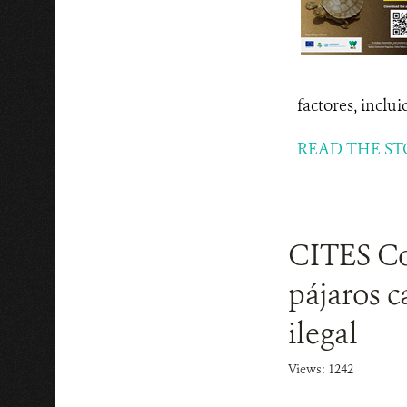
factores, inclu
READ THE ST
CITES CoP
pájaros c
ilegal
Views: 1242