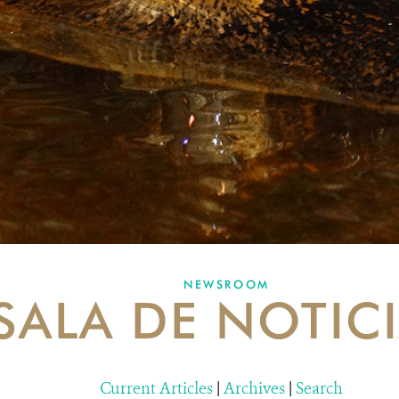
NEWSROOM
SALA DE NOTIC
Current Articles
|
Archives
|
Search