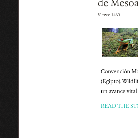
de Mesoa
Views: 1460
Convención Mar
(Egipto). Wildl
un avance vital 
READ THE ST