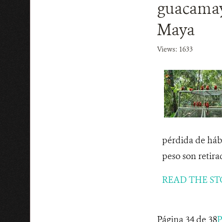
guacamayo
Maya
Views: 1633
pérdida de hábit
peso son retira
READ THE ST
Página 34 de 38
P