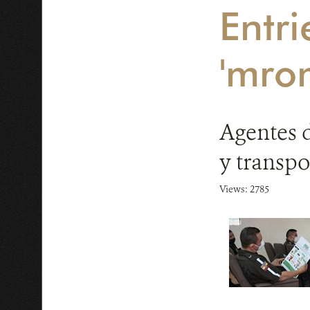
Entri
'mro
Agentes 
y transpo
Views: 2785