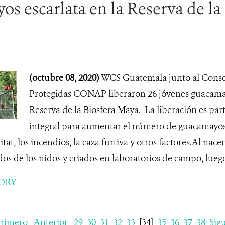
s escarlata en la Reserva de la 
(octubre 08, 2020)
WCS Guatemala junto al Conse
Protegidas CONAP liberaron 26 jóvenes guacamay
Reserva de la Biosfera Maya. La liberación es par
integral para aumentar el número de guacamayo
at, los incendios, la caza furtiva y otros factores.Al nace
dos de los nidos y criados en laboratorios de campo, luego
ORY
rimero
Anterior
29
30
31
32
33
[34]
35
36
37
38
Sig