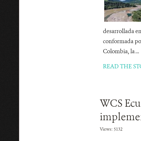
desarrollada e
conformada por
Colombia, la ...
READ THE ST
WCS Ecua
implemen
Views: 5132