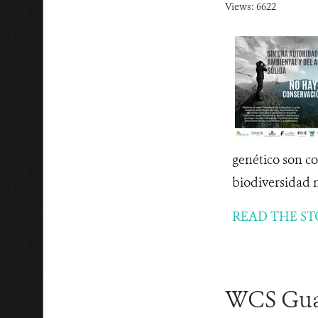
Views: 6622
genético son c
biodiversidad n
READ THE ST
WCS Guat