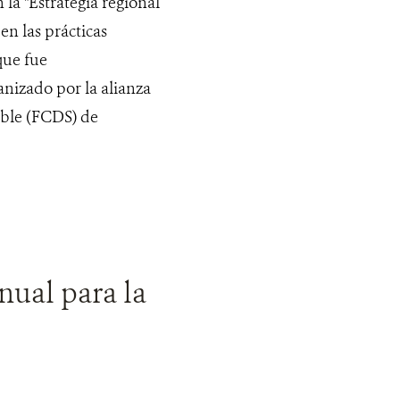
 la "Estrategia regional
en las prácticas
que fue
nizado por la alianza
ible (FCDS) de
nual para la