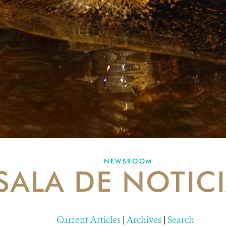
NEWSROOM
SALA DE NOTIC
Current Articles
|
Archives
|
Search