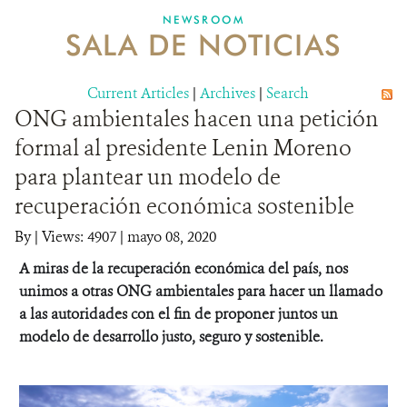
NEWSROOM
SALA DE NOTICIAS
MECANISMO DE ATENCIÓN DE QUEJAS Y RECLAMOS
Current Articles
DONA
|
Archives
|
Search
ONG ambientales hacen una petición
formal al presidente Lenin Moreno
para plantear un modelo de
recuperación económica sostenible
By
|
Views: 4907
| mayo 08, 2020
A miras de la recuperación económica del país, nos
unimos a otras ONG ambientales para hacer un llamado
a las autoridades con el fin de proponer juntos un
modelo de desarrollo justo, seguro y sostenible.