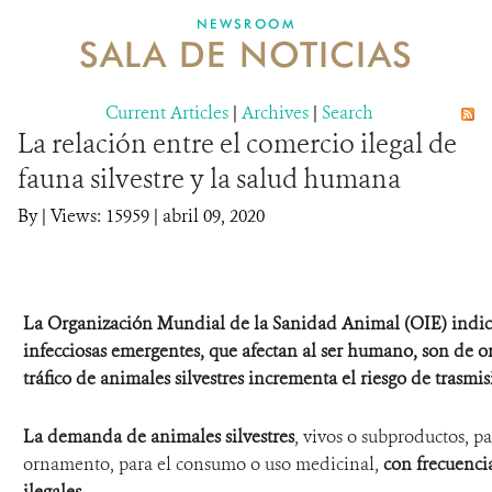
NEWSROOM
SALA DE NOTICIAS
MECANISMO DE ATENCIÓN DE QUEJAS Y RECLAMOS
Current Articles
DONA
|
Archives
|
Search
La relación entre el comercio ilegal de
fauna silvestre y la salud humana
By
|
Views: 15959
| abril 09, 2020
La Organización Mundial de la Sanidad Animal (OIE) indic
infecciosas emergentes, que afectan al ser humano, son de o
tráfico de animales silvestres incrementa el riesgo de trasm
La demanda de animales silvestres
, vivos o subproductos, p
ornamento, para el consumo o uso medicinal,
con frecuenci
ilegales
.