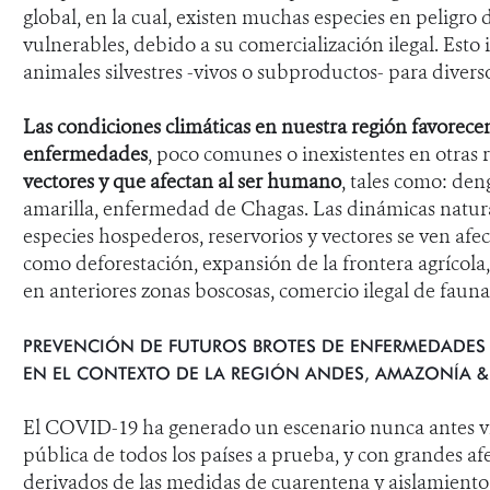
global
, en la cual,
existen muchas especies en peligro 
vulnerables, debido a su comercialización ilegal.
Esto i
animales silvestres -vivos o subproductos- para divers
Las condiciones climáticas en nuestra región favorece
enfermedades
,
poco comunes o inexistentes en otras 
vectores y que afectan al ser humano
,
tales como: deng
amarilla, enfermedad de Chagas.
Las dinámicas natural
especies hospederos, reservorios y vectores se ven afe
como deforestación, expansión de la frontera agríco
en anteriores zonas boscosas, comercio ilegal de fauna s
PREVENCIÓN DE FUTUROS BROTES DE ENFERMEDADES
EN EL CONTEXTO DE LA REGIÓN ANDES, AMAZONÍA 
El COVID-19 ha generado un escenario nunca antes vis
pública de todos los países a prueba, y con grandes af
derivados de las medidas de cuarentena y aislamiento 