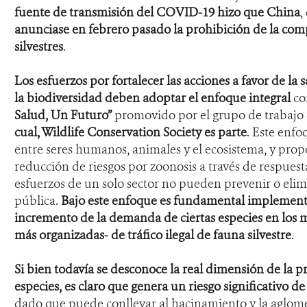
fuente de transmisión del COVID-19 hizo que China
,
anunciase en febrero pasado la prohibición de la co
silvestres
.
Los esfuerzos por fortalecer las acciones a favor de la
la biodiversidad deben adoptar el enfoque integral
co
Salud, Un Futuro”
promovido por el grupo de trabajo d
cual, Wildlife Conservation Society es parte
. Este enfo
entre seres humanos, animales y el ecosistema, y prop
reducción de riesgos por zoonosis a través de respuesta
esfuerzos de un solo sector no pueden prevenir o eli
pública.
Bajo este enfoque
es fundamental implementar
incremento de la demanda de ciertas especies en los m
más organizadas- de tráfico ilegal de fauna silvestre
.
Si bien todavía se desconoce la real dimensión de la p
especies, es claro que genera un riesgo significativo 
dado que puede conllevar al hacinamiento y la aglome