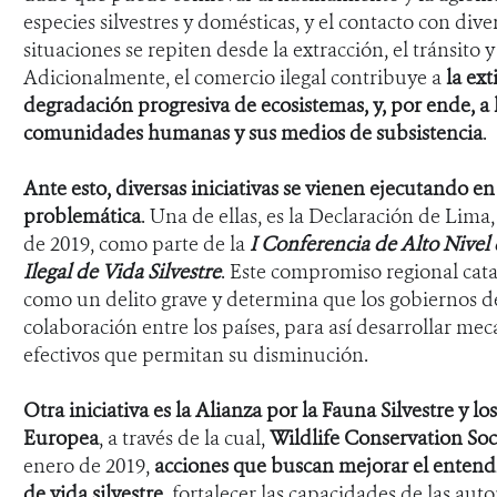
especies silvestres y domésticas, y el contacto con dive
situaciones se repiten desde la extracción, el tránsito y 
Adicionalmente,
el comercio ilegal contribuye a
la ext
degradación progresiva de ecosistemas, y, por ende, a l
comunidades humanas y sus medios de subsistencia
.
Ante esto, diversas iniciativas se vienen ejecutando en
problemática
.
Una de ellas, es la
Declaración de Lima,
de 2019, como parte de la
I
Conferencia de Alto Nivel 
Ilegal de Vida Silvestre
. Este compromiso regional cata
como un delito grave y determina que los gobiernos de
colaboración entre los países, para así desarrollar m
efectivos que permitan su disminución.
Otra iniciativa es
la Alianza por la Fauna Silvestre y l
Europea
,
a través de la cual,
Wildlife Conservation So
enero de 2019,
acciones que buscan mejorar el entendi
de vida silvestre
, fortalecer las capacidades de las auto