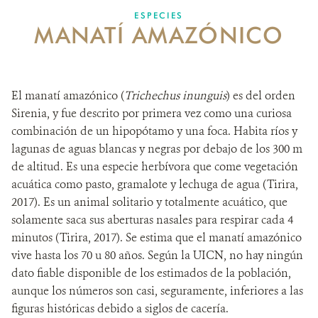
ESPECIES
MANATÍ AMAZÓNICO
MECANISMO DE ATENCIÓN DE QUEJAS Y RECLAMOS
DONA
El manatí amazónico (
Trichechus inunguis
) es del orden
Sirenia, y fue descrito por primera vez como una curiosa
combinación de un hipopótamo y una foca. Habita ríos y
lagunas de aguas blancas y negras por debajo de los 300 m
de altitud. Es una especie herbívora que come vegetación
acuática como pasto, gramalote y lechuga de agua (Tirira,
2017). Es un animal solitario y totalmente acuático, que
solamente saca sus aberturas nasales para respirar cada 4
minutos (Tirira, 2017). Se estima que el manatí amazónico
vive hasta los 70 u 80 años. Según la UICN, no hay ningún
dato fiable disponible de los estimados de la población,
aunque los números son casi, seguramente, inferiores a las
figuras históricas debido a siglos de cacería.