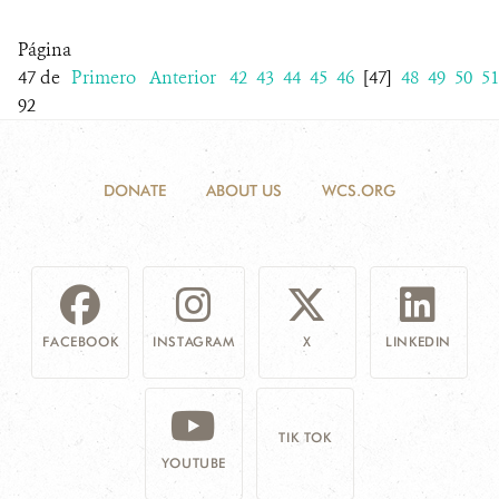
Página
47 de
Primero
Anterior
42
43
44
45
46
[47]
48
49
50
51
92
DONATE
ABOUT US
WCS.ORG
FACEBOOK
INSTAGRAM
X
LINKEDIN
TIK TOK
YOUTUBE