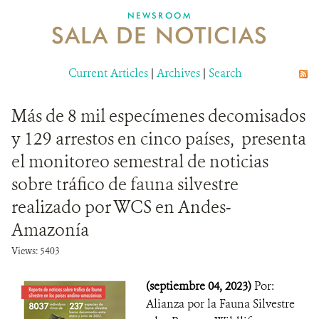
NEWSROOM
SALA DE NOTICIAS
MECANISMO DE ATENCIÓN DE QUEJAS Y RECLAMOS
Current Articles
DONA
|
Archives
|
Search
Más de 8 mil especímenes decomisados
y 129 arrestos en cinco países, presenta
el monitoreo semestral de noticias
sobre tráfico de fauna silvestre
realizado por WCS en Andes-
Amazonía
Views: 5403
(septiembre 04, 2023)
Por:
Alianza por la Fauna Silvestre