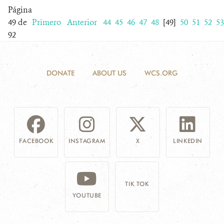
Página
49 de
Primero
Anterior
44
45
46
47
48
[49]
50
51
52
53
92
DONATE
ABOUT US
WCS.ORG
FACEBOOK
INSTAGRAM
X
LINKEDIN
TIK TOK
YOUTUBE