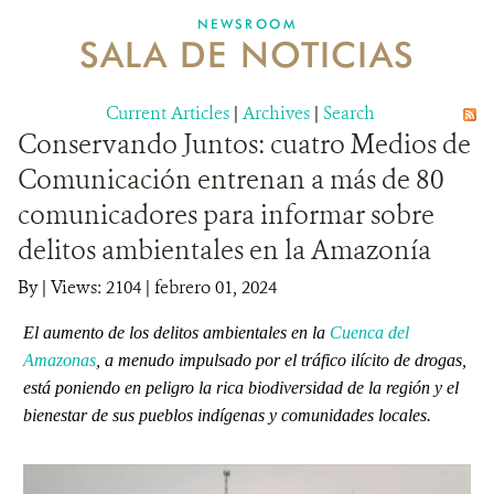
NEWSROOM
SALA DE NOTICIAS
MECANISMO DE ATENCIÓN DE QUEJAS Y RECLAMOS
Current Articles
DONA
|
Archives
|
Search
Conservando Juntos: cuatro Medios de
Comunicación entrenan a más de 80
comunicadores para informar sobre
delitos ambientales en la Amazonía
By
|
Views: 2104
| febrero 01, 2024
El aumento de los delitos ambientales en la
Cuenca del
Amazonas
, a menudo impulsado por el tráfico ilícito de drogas,
está poniendo en peligro la rica biodiversidad de la región y el
bienestar de sus pueblos indígenas y comunidades locales.