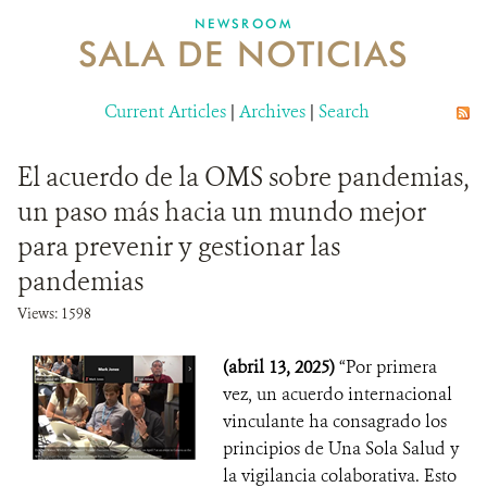
NEWSROOM
SALA DE NOTICIAS
MECANISMO DE ATENCIÓN DE QUEJAS Y RECLAMOS
Current Articles
DONA
|
Archives
|
Search
El acuerdo de la OMS sobre pandemias,
un paso más hacia un mundo mejor
para prevenir y gestionar las
pandemias
Views: 1598
(abril 13, 2025)
“Por primera
vez, un acuerdo internacional
vinculante ha consagrado los
principios de Una Sola Salud y
la vigilancia colaborativa. Esto