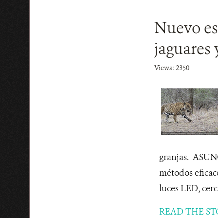
Nuevo est
jaguares
Views: 2350
granjas. ASUNC
métodos eficace
luces LED, cercas
READ THE ST