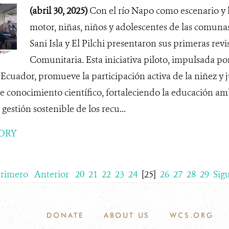
(abril 30, 2025)
Con el río Napo como escenario y 
motor, niñas, niños y adolescentes de las comun
Sani Isla y El Pilchi presentaron sus primeras revi
Comunitaria. Esta iniciativa piloto, impulsada po
Ecuador, promueve la participación activa de la niñez y
e conocimiento científico, fortaleciendo la educación amb
a gestión sostenible de los recu...
ORY
rimero
Anterior
20
21
22
23
24
[25]
26
27
28
29
Sig
DONATE
ABOUT US
WCS.ORG