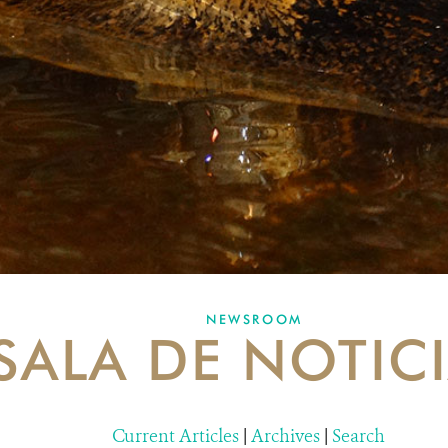
NEWSROOM
SALA DE NOTIC
Current Articles
|
Archives
|
Search