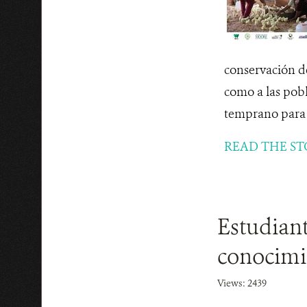
conservación de
como a las po
temprano para K
READ THE ST
Estudian
conocimi
Views: 2439