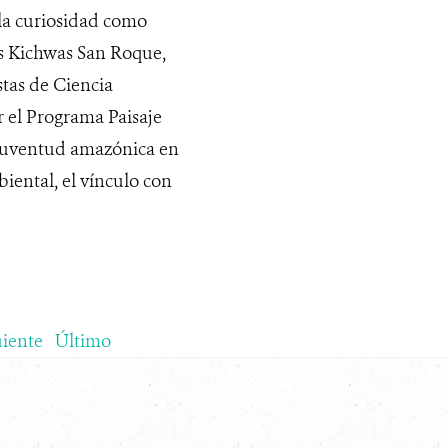
la curiosidad como
as Kichwas San Roque,
stas de Ciencia
r el Programa Paisaje
 juventud amazónica en
iental, el vínculo con
uiente
Último