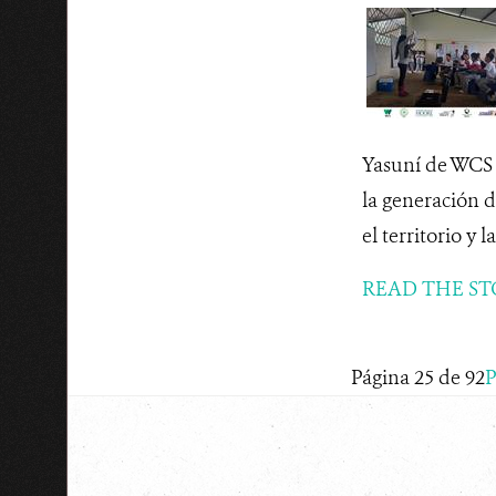
Yasuní de WCS 
la generación d
el territorio y l
READ THE ST
Página 25 de 92
P