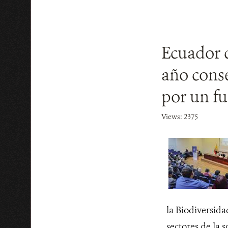
Ecuador c
año conse
por un fu
Views: 2375
la Biodiversida
sectores de la 