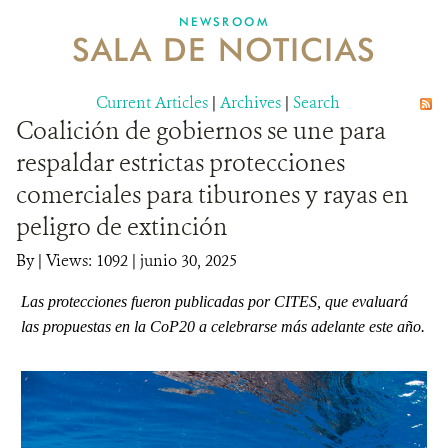
NEWSROOM
SALA DE NOTICIAS
MECANISMO DE ATENCIÓN DE QUEJAS Y RECLAMOS
Current Articles
DONA
|
Archives
|
Search
Coalición de gobiernos se une para
respaldar estrictas protecciones
comerciales para tiburones y rayas en
peligro de extinción
By
|
Views: 1092
| junio 30, 2025
Las protecciones fueron publicadas por CITES, que evaluará
las propuestas en la CoP20 a celebrarse más adelante este año.