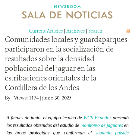
NEWSROOM
SALA DE NOTICIAS
MECANISMO DE ATENCIÓN DE QUEJAS Y RECLAMOS
Current Articles
DONA
|
Archives
|
Search
Comunidades locales y guardaparques
participaron en la socialización de
resultados sobre la densidad
poblacional del jaguar en las
estribaciones orientales de la
Cordillera de los Andes
By
|
Views: 1174
| junio 30, 2025
A finales de junio, el equipo técnico de
WCS Ecuador
presentó
los resultados obtenidos del estudio de
monitoreo de jaguares
en
las áreas protegidas que conforman el
segundo paisaje