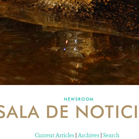
NEWSROOM
SALA DE NOTIC
Current Articles
|
Archives
|
Search