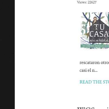
Views: 22627
rescataron otro
casi el n...
READ THE ST