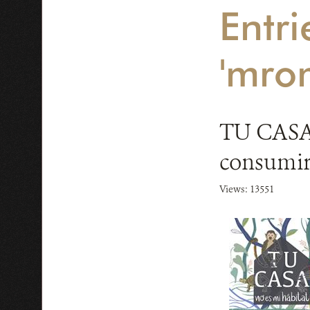
Entri
'mro
TU CASA 
consumir 
Views: 13551