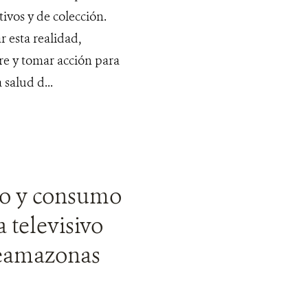
ivos y de colección.
 esta realidad,
tre y tomar acción para
salud d...
so y consumo
 televisivo
leamazonas