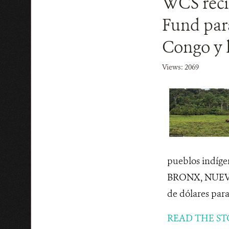
WCS reci
Fund para
Congo y 
Views: 2069
pueblos indígen
BRONX, NUEVA 
de dólares para 
READ THE ST