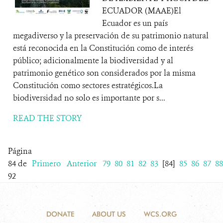
ECUADOR (MAAE)El
Ecuador es un país
megadiverso y la preservación de su patrimonio natural
está reconocida en la Constitución como de interés
público; adicionalmente la biodiversidad y al
patrimonio genético son considerados por la misma
Constitución como sectores estratégicos.La
biodiversidad no solo es importante por s...
READ THE STORY
Página
84 de
Primero
Anterior
79
80
81
82
83
[84]
85
86
87
88
92
DONATE
ABOUT US
WCS.ORG