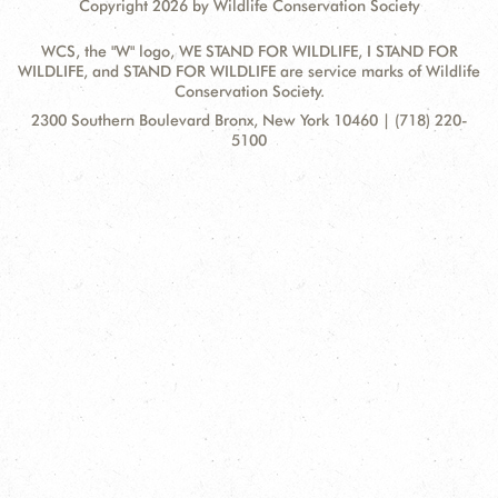
Copyright 2026 by Wildlife Conservation Society
WCS, the "W" logo, WE STAND FOR WILDLIFE, I STAND FOR
WILDLIFE, and STAND FOR WILDLIFE are service marks of Wildlife
Conservation Society.
Contact
Address:
2300 Southern Boulevard Bronx, New York 10460 | (718) 220-
Information
5100