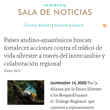
NEWSROOM
SALA DE NOTICIAS
MECANISMO DE ATENCIÓN DE QUEJAS Y RECLAMOS
Current Articles
DONA
|
Archives
|
Search
Países andino-amazónicos buscan
fortalecer acciones contra el tráfico de
vida silvestre a través del intercambio y
colaboración regional
Views: 2635
(noviembre 14, 2020)
Por la
Alianza por la Fauna Silvestre
y los BosquesDurante
el Diálogo Regional que
convocó a representantes