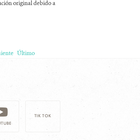
ación original debido a
uiente
Último
TIK TOK
TUBE