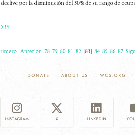
 declive por la disminución del 50% de su rango de ocup
ORY
rimero
Anterior
78
79
80
81
82
[83]
84
85
86
87
Sig
DONATE
ABOUT US
WCS.ORG
INSTAGRAM
X
LINKEDIN
YOU