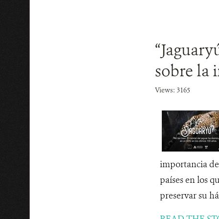
“Jaguary
sobre la 
Views: 3165
importancia de 
países en los qu
preservar su háb
READ THE ST