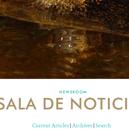
NEWSROOM
SALA DE NOTIC
Current Articles
|
Archives
|
Search