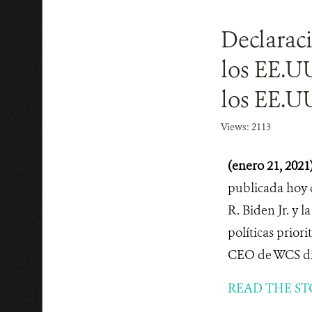
Declarac
los EE.UU
los EE.U
Views: 2113
(enero 21, 2021
publicada hoy 
R. Biden Jr. y 
políticas prior
CEO de WCS dij
READ THE ST