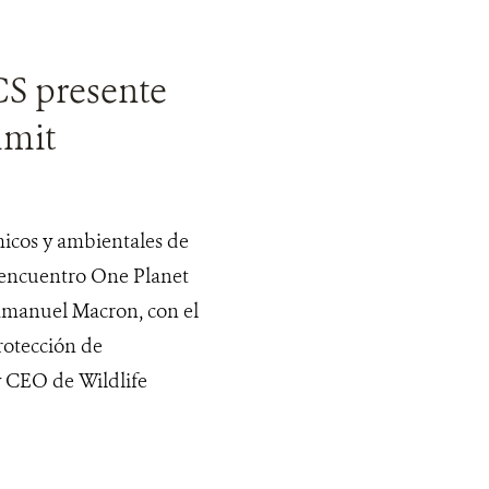
CS presente
mmit
ómicos y ambientales de
l encuentro One Planet
mmanuel Macron, con el
rotección de
y CEO de Wildlife