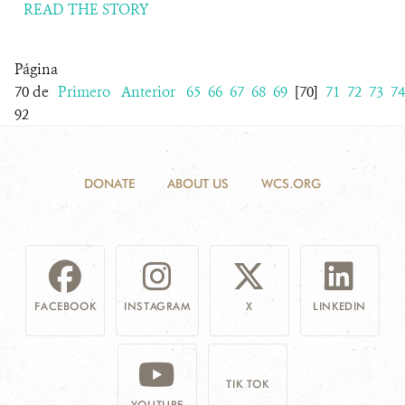
READ THE STORY
Página
70 de
Primero
Anterior
65
66
67
68
69
[70]
71
72
73
74
92
DONATE
ABOUT US
WCS.ORG
FACEBOOK
INSTAGRAM
X
LINKEDIN
TIK TOK
YOUTUBE