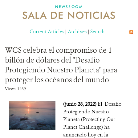
NEWSROOM
SALA DE NOTICIAS
MECANISMO DE ATENCIÓN DE QUEJAS Y RECLAMOS
Current Articles
DONA
|
Archives
|
Search
WCS celebra el compromiso de 1
billón de dólares del "Desafío
Protegiendo Nuestro Planeta" para
proteger los océanos del mundo
Views: 1469
(junio 28, 2022)
El Desafío
Protegiendo Nuestro
Planeta (Protecting Our
Planet Challenge) ha
anunciado hoy en la