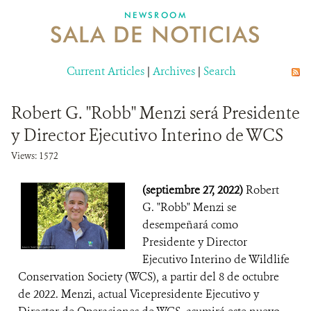
NEWSROOM
SALA DE NOTICIAS
MECANISMO DE ATENCIÓN DE QUEJAS Y RECLAMOS
Current Articles
DONA
|
Archives
|
Search
Robert G. "Robb" Menzi será Presidente
y Director Ejecutivo Interino de WCS
Views: 1572
(septiembre 27, 2022)
Robert
G. "Robb" Menzi se
desempeñará como
Presidente y Director
Ejecutivo Interino de Wildlife
Conservation Society (WCS), a partir del 8 de octubre
de 2022. Menzi, actual Vicepresidente Ejecutivo y