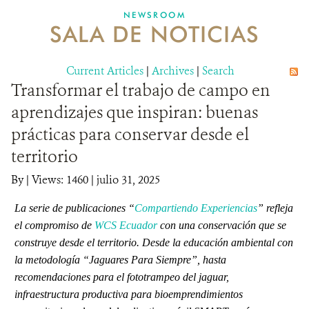
NEWSROOM
SALA DE NOTICIAS
MECANISMO DE ATENCIÓN DE QUEJAS Y RECLAMOS
Current Articles
DONA
|
Archives
|
Search
Transformar el trabajo de campo en
aprendizajes que inspiran: buenas
prácticas para conservar desde el
territorio
By
|
Views: 1460
| julio 31, 2025
La serie de publicaciones “
Compartiendo Experiencias
” refleja
el compromiso de
WCS Ecuador
con una conservación que se
construye desde el territorio. Desde la educación ambiental con
la metodología “Jaguares Para Siempre”, hasta
recomendaciones para el fototrampeo del jaguar,
infraestructura productiva para bioemprendimientos