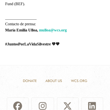
Fund (BEF).
________________
Contacto de prensa:
María Emilia Ulloa,
mulloa@wcs.org
💙
#JuntosPorLaVidaSilvestre 💚
DONATE
ABOUT US
WCS.ORG