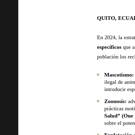
QUITO, ECUADO
En 2024, la estr
específicos
que al
población los rec
Mascotismo:
ilegal de ani
introducir esp
Zoonosis:
adv
prácticas mot
Salud” (One 
sobre el poten
Explotación 