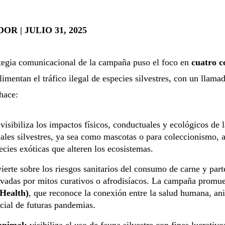
R | JULIO 31, 2025
ategia comunicacional de la campaña puso el foco en
cuatro 
imentan el tráfico ilegal de especies silvestres, con un llamad
hace:
visibiliza los impactos físicos, conductuales y ecológicos de 
males silvestres, ya sea como mascotas o para coleccionismo, a
ecies exóticas que alteren los ecosistemas.
ierte sobre los riesgos sanitarios del consumo de carne y parte
ivadas por mitos curativos o afrodisíacos. La campaña promu
Health)
, que reconoce la conexión entre la salud humana, ani
cial de futuras pandemias.
animal:
visibiliza el uso de fauna silvestre con fines lucrativ