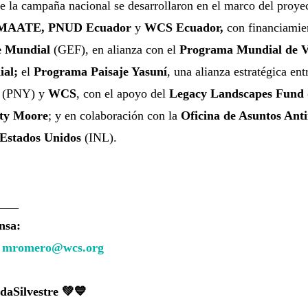
de la campaña nacional se desarrollaron en el marco del proy
MAATE, PNUD Ecuador
y
WCS Ecuador,
con financiamie
e Mundial
(GEF), en alianza con el
Programa Mundial de Vi
al;
el
Programa Paisaje Yasuní
, una alianza estratégica en
(PNY) y
WCS
, con el apoyo del
Legacy Landscapes Fund
ty Moore
; y en colaboración con la
Oficina de Asuntos Anti
 Estados Unidos
(INL).
___
nsa:
,
mromero@wcs.org
daSilvestre
💚💙