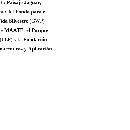
ecto
Paisaje Jaguar
,
nto del
Fondo para el
da Silvestre
(GWP)
tre
MAATE
, el
Parque
(LLF) y la
Fundación
narcóticos
y
Aplicación