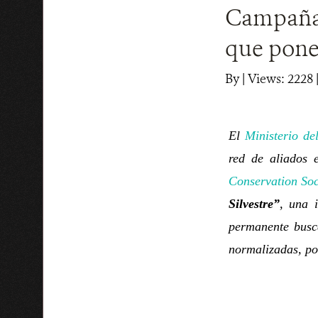
Campaña n
que ponen
By
|
Views: 2228
|
El
Ministerio de
red de aliados 
Conservation Soc
Silvestre”
, una i
permanente busc
normalizadas, pon