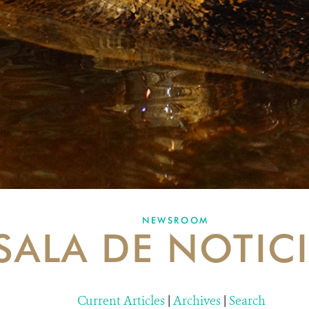
NEWSROOM
SALA DE NOTIC
Current Articles
|
Archives
|
Search