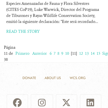
Especies Amenazadas de Fauna y Flora Silvestres
(CITES CoP19), Luke Warwick, Director del Programa
de Tiburones y Rayas Wildlife Conservation Society,
emitió la siguiente declaración: "Este será recordado...
READ THE STORY
Página
11 de
Primero
Anterior
6
7
8
9
10
[11]
12
13
14
15
Sig
38
DONATE
ABOUT US
WCS.ORG