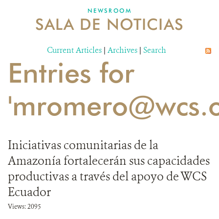
NEWSROOM
SALA DE NOTICIAS
MECANISMO DE ATENCIÓN DE QUEJAS Y RECLAMOS
Current Articles
DONA
|
Archives
|
Search
Entries for
'mromero@wcs.o
Iniciativas comunitarias de la
Amazonía fortalecerán sus capacidades
productivas a través del apoyo de WCS
Ecuador
Views: 2095