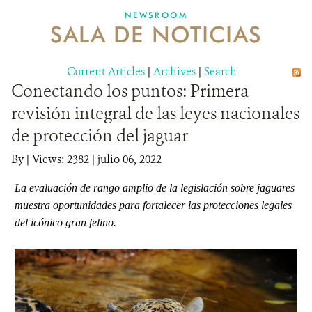
NEWSROOM
SALA DE NOTICIAS
MECANISMO DE ATENCIÓN DE QUEJAS Y RECLAMOS
Current Articles
DONA
|
Archives
|
Search
Conectando los puntos: Primera
revisión integral de las leyes nacionales
de protección del jaguar
By
|
Views: 2382
| julio 06, 2022
La evaluación de rango amplio de la legislación sobre jaguares
muestra oportunidades para fortalecer las protecciones legales
del icónico gran felino.