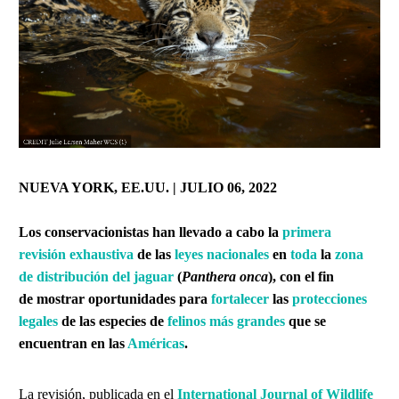
NUEVA YORK, EE.UU. | JULIO 06, 2022
Los conservacionistas han llevado a cabo la
primera
revisión exhaustiva
de las
leyes nacionales
en
toda
la
zona
de distribución del jaguar
(
Panthera onca
), con el fin
de mostrar oportunidades para
fortalecer
las
protecciones
legales
de las especies de
felinos más grandes
que se
encuentran en las
Américas
.
La revisión, publicada en el
International Journal of Wildlife