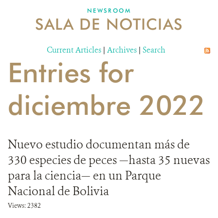
NEWSROOM
SALA DE NOTICIAS
MECANISMO DE ATENCIÓN DE QUEJAS Y RECLAMOS
Current Articles
DONA
|
Archives
|
Search
Entries for
diciembre 2022
Nuevo estudio documentan más de
330 especies de peces —hasta 35 nuevas
para la ciencia— en un Parque
Nacional de Bolivia
Views: 2382