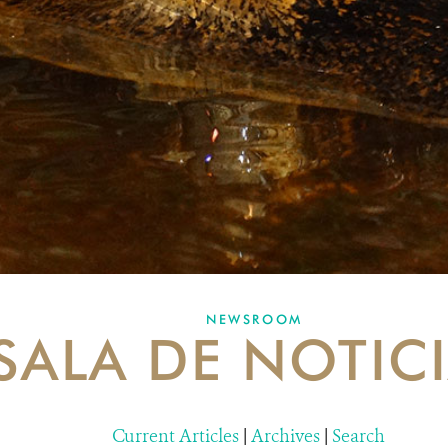
NEWSROOM
SALA DE NOTIC
Current Articles
|
Archives
|
Search