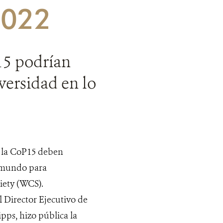
2022
15 podrían
versidad en lo
 la CoP15 deben
l mundo para
iety (WCS).
irector Ejecutivo de
ps, hizo pública la