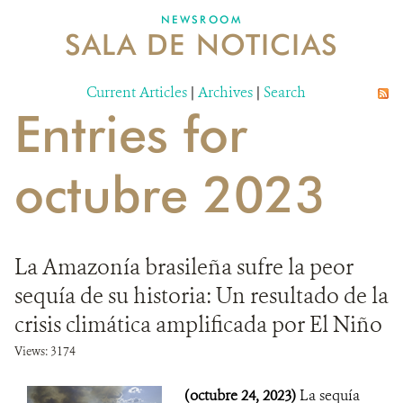
NEWSROOM
SALA DE NOTICIAS
MECANISMO DE ATENCIÓN DE QUEJAS Y RECLAMOS
Current Articles
DONA
|
Archives
|
Search
Entries for
octubre 2023
La Amazonía brasileña sufre la peor
sequía de su historia: Un resultado de la
crisis climática amplificada por El Niño
Views: 3174
(octubre 24, 2023)
La sequía