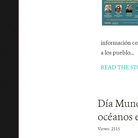
información con
a los pueblo...
READ THE ST
Día Mundi
océanos e
Views: 2115