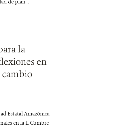
ad de plan...
para la
flexiones en
y cambio
dad Estatal Amazónica
onales en la II Cumbre