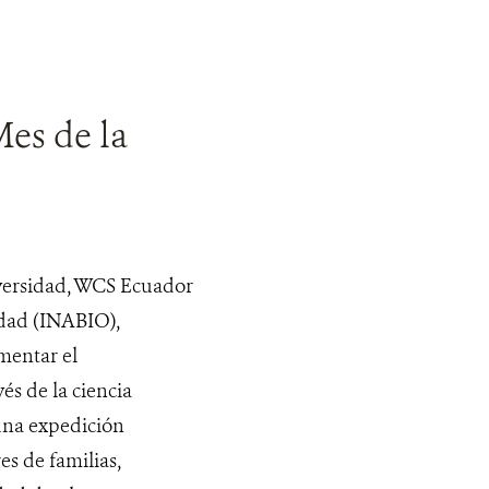
Mes de la
iversidad, WCS Ecuador
idad (INABIO),
mentar el
és de la ciencia
una expedición
s de familias,