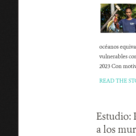
océanos equival
vulnerables co
2023 Con motiv
READ THE ST
Estudio: 
a los mur