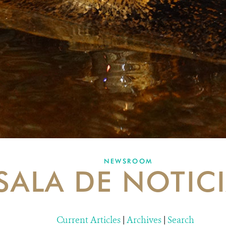
NEWSROOM
SALA DE NOTIC
Current Articles
|
Archives
|
Search