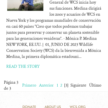
General de WCS inicia hoy
sus funciones. Medina dirigirá
los zoos y acuarios de WCS en
Nueva York y los programas mundiales de conservación
en casi 60 países "Creo que todos podemos trabajar
juntos para preservar y conservar un planeta sostenible
para las generaciones venideras". - Mónica P. Medina
NEW YORK, EE.UU. | 01, JUNIO DE 2023 Wildlife
Conservation Society (WCS) da la bienvenida a Mónica
Medina, la primera diplomática estadouni...
READ THE STORY
Página 3
Primero
Anterior
1
2
[3]
Siguiente
Último
de 3
DONATE
ABOUT US
WCS.ORG