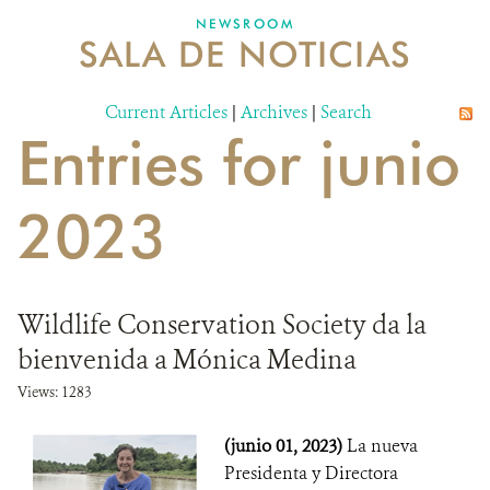
NEWSROOM
SALA DE NOTICIAS
MECANISMO DE ATENCIÓN DE QUEJAS Y RECLAMOS
Current Articles
DONA
|
Archives
|
Search
Entries for junio
2023
Wildlife Conservation Society da la
bienvenida a Mónica Medina
Views: 1283
(junio 01, 2023)
La nueva
Presidenta y Directora