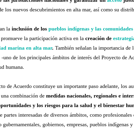
e las jurisdicciones nacionales y garantizar un
acceso
justo
e los nuevos descubrimientos en alta mar, así como su distri
ian la
inclusión de los
pueblos indígenas y las comunidades
 promueve la participación activa en la
creación de
estrategi
dad marina en alta mar
.
También señalan la importancia de 
-uno de los principales ámbitos de interés del Proyecto de Ac
lud humana.
to de Acuerdo constituye un importante paso adelante, los au
 una combinación de
medidas nacionales, regionales e inte
ortunidades y los riesgos para la salud y el bienestar h
de partes interesadas de diversos ámbitos, como profesionales d
o gubernamentales, gobiernos, empresas, pueblos indígenas y