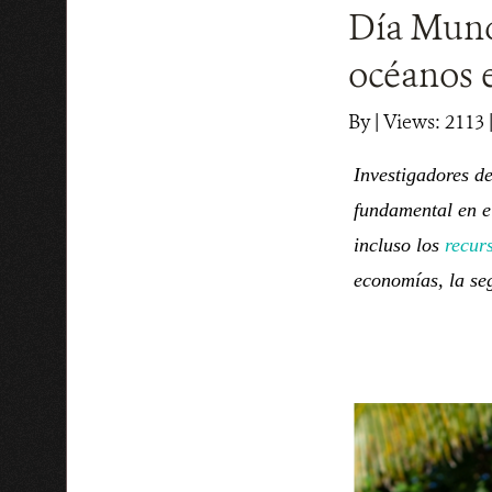
Día Mundi
océanos e
By
|
Views: 2113
|
Investigadores d
fundamental en 
incluso los
recur
economías, la se