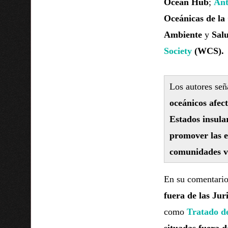
Ocean Hub
;
Ant
Oceánicas de la
Ambiente
y
Sal
Society
(WCS).
Los autores señ
oceánicos afec
Estados insula
promover las ec
comunidades v
En su comentario,
fuera de las Jur
como
Tratado d