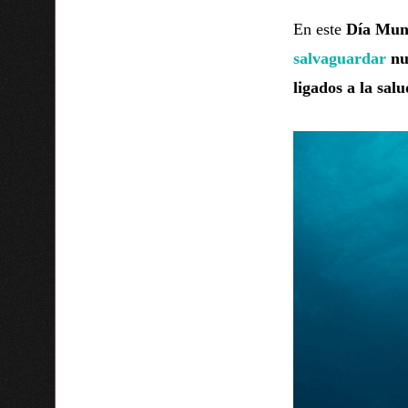
En este
Día Mund
salvaguardar
nue
ligados a la sal