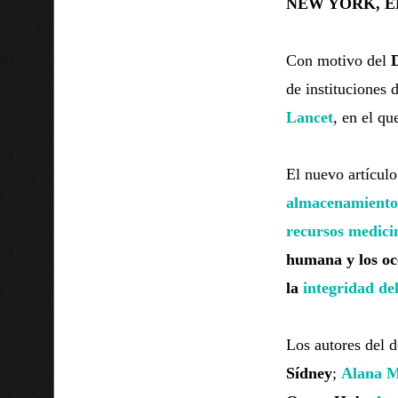
NEW YORK, EE.
Con motivo del
D
de instituciones
Lancet
, en el q
El nuevo artícul
almacenamiento
recursos medici
humana y los oc
la
integridad de
Los autores del
Sídney
;
Alana M