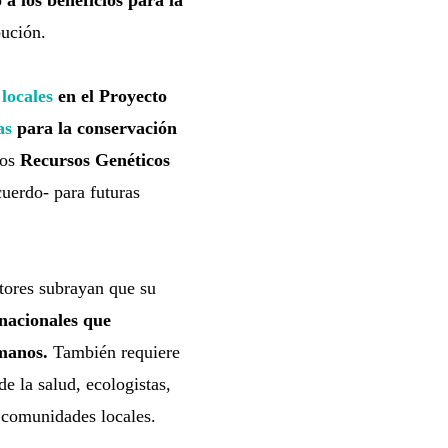
 a los beneficios para la
bución.
 locales
en el Proyecto
as
para la conservación
los
Recursos Genéticos
uerdo- para futuras
tores subrayan que su
rnacionales que
umanos.
También requiere
e la salud, ecologistas,
 comunidades locales.