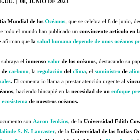
UU. | 08, JUNIO DE 2023
ía Mundial de los
Océanos
, que se celebra el 8 de junio, d
 de todo el mundo han publicado un
convincente artículo en l
ue afirman que
la
salud humana depende de unos océanos pr
o subraya el
inmenso
valor
de los océanos
, destacando su pap
de
carbono
, la
regulación
del
clima
, el
suministro
de
alim
nales
.
El comentario llama a prestar atención urgente al
víncul
éanos
, haciendo hincapié en la
necesidad de un
enfoque pre
l ecosistema
de nuestros océanos.
 documento son
Aaron Jenkins
, de la
Universidad Edith Co
alinde S. N. Lancaster
, de la
Universidad de las Indias O