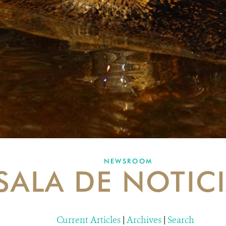
NEWSROOM
SALA DE NOTIC
Current Articles
|
Archives
|
Search