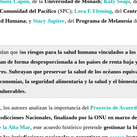
hony Capon
, de la
Universidad de Monash
;
Katy Soapi
, d
 Comunidad del Pacífico
(SPC);
Lora E Fleming
, del
Centr
ud Humana
; y
Stacy Jupiter
, del
Programa de Melanesia
d
alan que l
os riesgos para la salud humana vinculados a los
tan de forma desproporcionada a los países de renta baja 
res. Subrayan que preservar la salud de los océanos equiv
onomías, la seguridad alimentaria y la salud y el bienesta
ulnerables.
 los autores analizan la importancia del
Proyecto de Acuerd
isdicciones Nacionales, finalizado por la ONU en marzo de
e la Alta Mar
, este acuerdo histórico pretende
gestionar la b