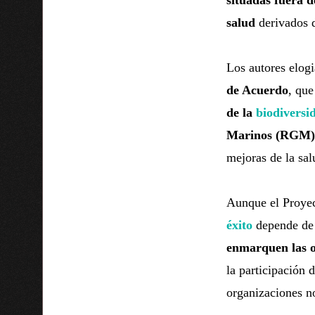
situadas fuera d
salud
derivados d
Los autores elog
de Acuerdo
, que
de la
biodiversi
Marinos (RGM)
mejoras de la sa
Aunque el Proyec
éxito
depende de
enmarquen las op
la participación 
organizaciones n