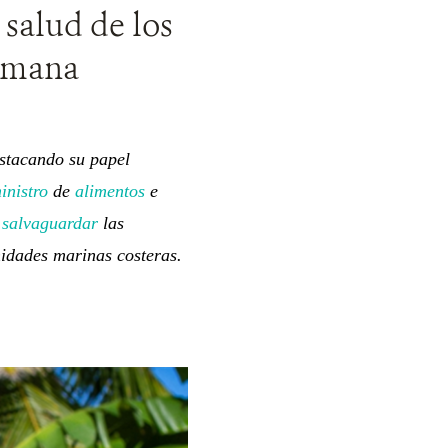
 salud de los
humana
estacando su papel
inistro
de
alimentos
e
a
salvaguardar
las
nidades marinas costeras.