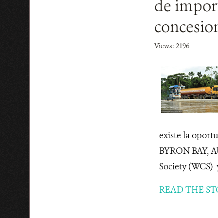
de impor
concesion
Views: 2196
existe la oport
BYRON BAY, AU
Society (WCS) y
READ THE ST