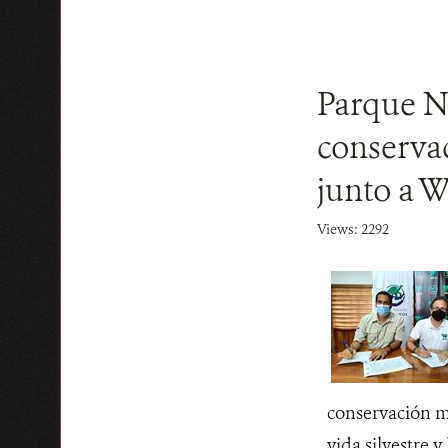
Parque Na
conservac
junto a 
Views: 2292
conservación má
vida silvestre