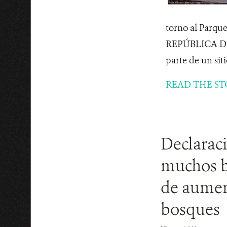
torno al Parqu
REPÚBLICA DEL
parte de un siti
READ THE ST
Declaraci
muchos bo
de aument
bosques