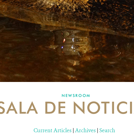
NEWSROOM
SALA DE NOTIC
Current Articles
|
Archives
|
Search