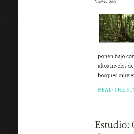
Views: 1668
ponen bajo con
altos niveles d
bosques muy ext
READ THE ST
Estudio: 