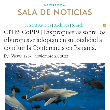
NEWSROOM
SALA DE NOTICIAS
MECANISMO DE ATENCIÓN DE QUEJAS Y RECLAMOS
Current Articles
DONA
|
Archives
|
Search
CITES CoP19 | Las propuestas sobre los
tiburones se adoptan en su totalidad al
concluir la Conferencia en Panamá.
By
|
Views: 1267
| noviembre 25, 2022