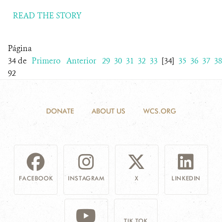
READ THE STORY
Página
34 de
Primero
Anterior
29
30
31
32
33
[34]
35
36
37
38
92
DONATE
ABOUT US
WCS.ORG
FACEBOOK
INSTAGRAM
X
LINKEDIN
TIK TOK