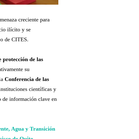
amenaza creciente para
io ilícito y se
rco de CITES.
e protección de las
cativamente su
la
Conferencia de las
instituciones científicas y
ro de información clave en
ente, Agua y Transición
isco de Quito
,