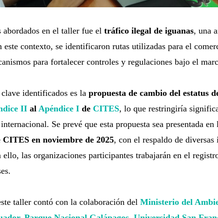
 abordados en el taller fue el
tráfico ilegal de iguanas
, una 
 este contexto, se identificaron rutas utilizadas para el comerc
canismos para fortalecer controles y regulaciones bajo el ma
clave identificados es la
propuesta de
cambio del estatus d
dice II
al
Apéndice I
de
CITES
, lo que restringiría signifi
internacional. Se prevé que esta propuesta sea presentada en 
e CITES en noviembre de 2025
, con el respaldo de diversas 
 ello, las organizaciones participantes trabajarán en el regist
es.
este taller contó con la colaboración del
Ministerio del Ambi
uador
,
Parque Nacional Galápagos
,
Universidad San Franc