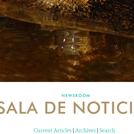
NEWSROOM
SALA DE NOTIC
Current Articles
|
Archives
|
Search