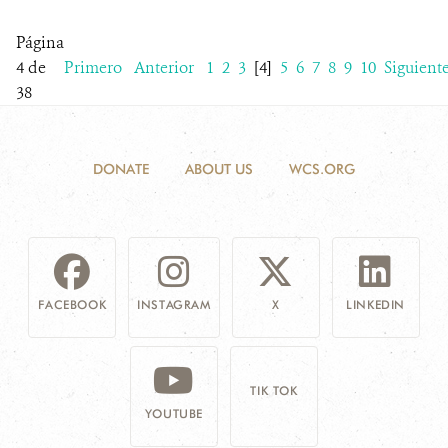
Página
4 de
Primero
Anterior
1
2
3
[4]
5
6
7
8
9
10
Siguient
38
DONATE
ABOUT US
WCS.ORG
FACEBOOK
INSTAGRAM
X
LINKEDIN
TIK TOK
YOUTUBE