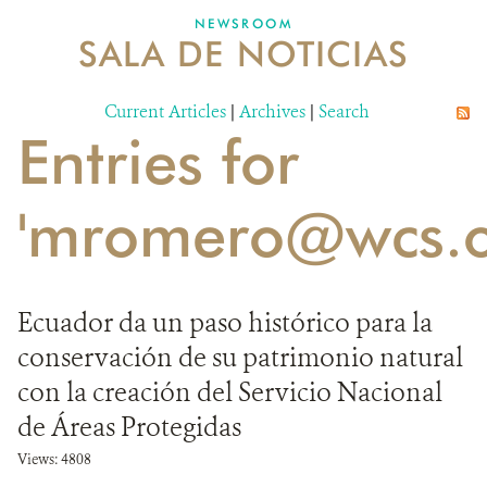
NEWSROOM
SALA DE NOTICIAS
MECANISMO DE ATENCIÓN DE QUEJAS Y RECLAMOS
Current Articles
DONA
|
Archives
|
Search
Entries for
'mromero@wcs.o
Ecuador da un paso histórico para la
conservación de su patrimonio natural
con la creación del Servicio Nacional
de Áreas Protegidas
Views: 4808