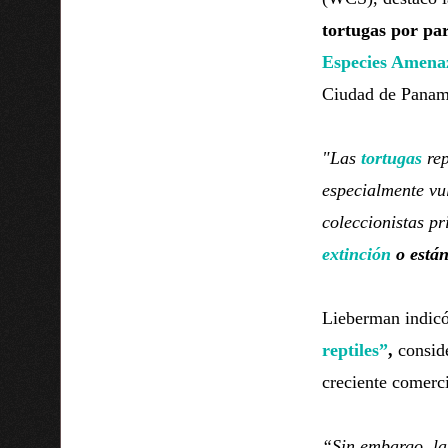
tortugas por pa
Especies Amenaz
Ciudad de Panam
"Las
tortugas
rep
especialmente vu
coleccionistas pr
extinción
o están
Lieberman indicó
reptiles”
,
consid
creciente comerci
“Sin embargo, la