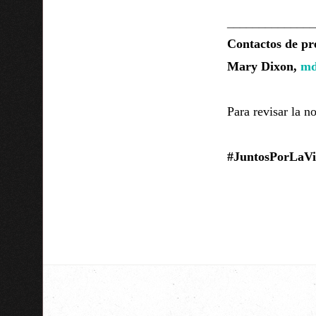
______________
Contactos de pr
Mary Dixon,
md
Para revisar la no
#JuntosPorLaVid