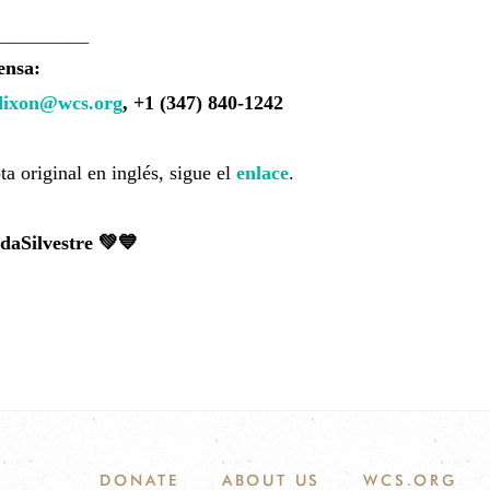
_________
ensa:
ixon@wcs.org
, +1 (347) 840-1242
ta original en inglés, sigue el
enlace
.
aSilvestre 💚💙
DONATE
ABOUT US
WCS.ORG