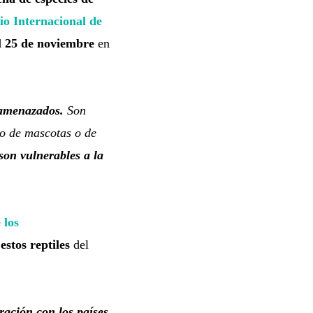
o Internacional de
l 25 de noviembre
en
 amenazados.
Son
do de mascotas o de
son vulnerables a la
 los
stos reptiles
del
ración con los países