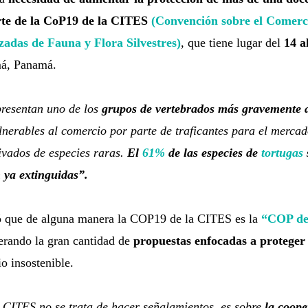
rte de la CoP19 de la CITES
(Convención sobre el Comerci
adas de Fauna y Flora Silvestres)
, que tiene lugar del
14 a
á, Panamá.
resentan uno de los
grupos de vertebrados más gravemente
lnerables al comercio por parte de traficantes para el merca
ivados de especies raras.
El
61%
de las especies de
tortugas
 ya extinguidas”.
 que de alguna manera la COP19 de la CITES es la
“COP de
erando la gran cantidad de
propuestas enfocadas a proteger e
o insostenible.
 CITES no se trata de hacer señalamientos, es sobre
la coope