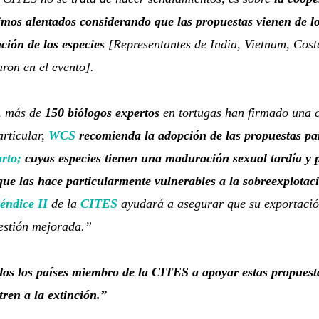
imos alentados considerando que las propuestas vienen de lo
ción de las especies
[Representantes de India, Vietnam, Cost
ron en el evento].
, más de
150 biólogos expertos
en tortugas han firmado una 
articular,
WCS
recomienda la adopción de las propuestas pa
rto;
cuyas especies tienen una maduración sexual tardía y p
que las hace particularmente vulnerables a la sobreexplotac
éndice II
de la
CITES
ayudará a asegurar que su exportación 
estión mejorada.”
os los países miembro de la CITES a apoyar estas propuesta
tren a la extinción.”