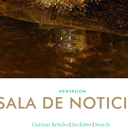
NEWSROOM
SALA DE NOTIC
Current Articles
|
Archives
|
Search