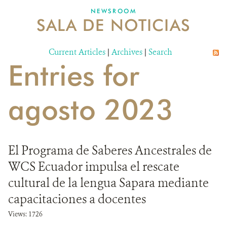
NEWSROOM
SALA DE NOTICIAS
MECANISMO DE ATENCIÓN DE QUEJAS Y RECLAMOS
Current Articles
DONA
|
Archives
|
Search
Entries for
agosto 2023
El Programa de Saberes Ancestrales de
WCS Ecuador impulsa el rescate
cultural de la lengua Sapara mediante
capacitaciones a docentes
Views: 1726