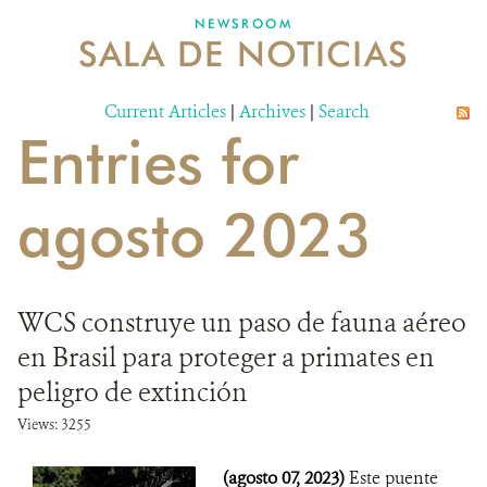
NEWSROOM
SALA DE NOTICIAS
MECANISMO DE ATENCIÓN DE QUEJAS Y RECLAMOS
Current Articles
DONA
|
Archives
|
Search
Entries for
agosto 2023
WCS construye un paso de fauna aéreo
en Brasil para proteger a primates en
peligro de extinción
Views: 3255
(agosto 07, 2023)
Este puente